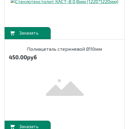
орзину
Полиацеталь стержневой Ø110мм
450.00
руб
орзину