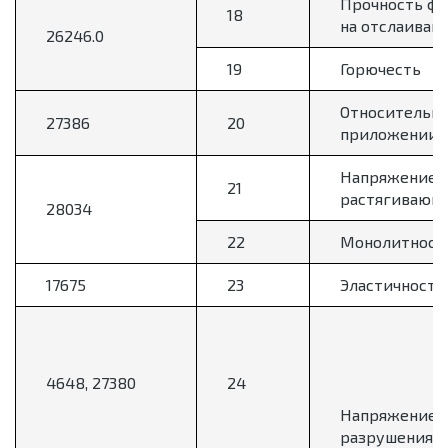
Прочность фо
18
на отслаиван
26246.0
19
Горючесть
Относительно
27386
20
приложении 
Напряжение н
21
растягивающе
28034
22
Монолитност
17675
23
Эластичность
4648, 27380
24
Напряжение
разрушения