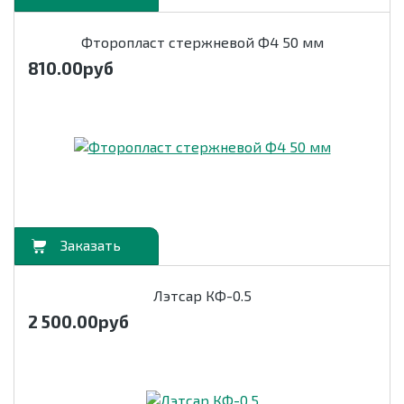
Фторопласт стержневой Ф4 50 мм
810.00
руб
орзину
Лэтсар КФ-0.5
2 500.00
руб