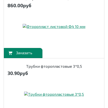
860.00
руб
орзину
Трубки фторопластовые 3*0,5
30.90
руб