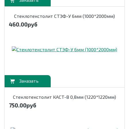
орзину
Стеклотекстолит СТЭФ-У 6мм (1000*2000мм)
460.00
руб
орзину
Стеклотекстолит КАСТ-В 0,8мм (1220*1220мм)
750.00
руб