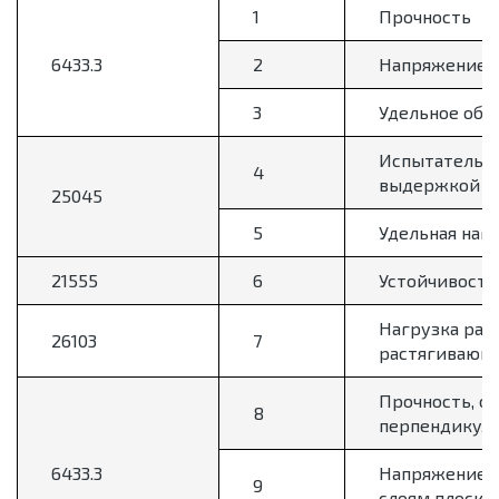
1
Прочность
6433.3
2
Напряжение н
3
Удельное объ
Испытательно
4
выдержкой бе
25045
5
Удельная наг
21555
6
Устойчивость
Нагрузка раз
26103
7
растягивающе
Прочность, о
8
перпендикуля
6433.3
Напряжение н
9
слоям плоско