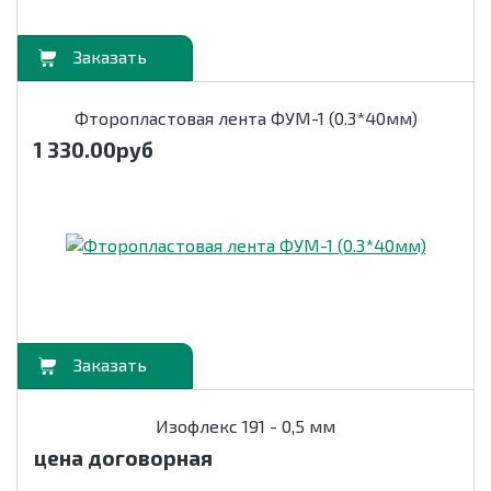
орзину
Фторопластовая лента ФУМ-1 (0.3*40мм)
1 330.00
руб
орзину
Изофлекс 191 - 0,5 мм
цена договорная