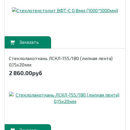
орзину
Стеклолакоткань ЛСКЛ-155/180 (липкая лента)
0,15х20мм
2 860.00
руб