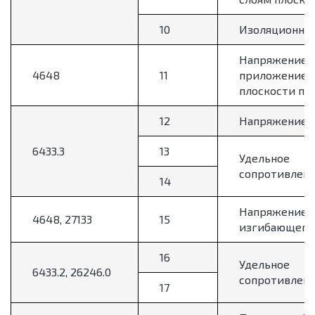
10
Изоляционное
Напряжение р
4648
11
приложением
плоскости по
12
Напряжение з
6433.3
13
Удельное
сопротивлен
14
Напряжение 
4648, 27133
15
изгибающего 
16
Удельное
6433.2, 26246.0
сопротивлен
17