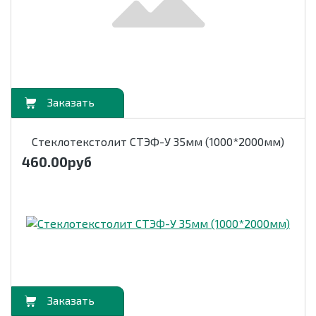
орзину
Стеклотекстолит СТЭФ-У 35мм (1000*2000мм)
460.00
руб
орзину