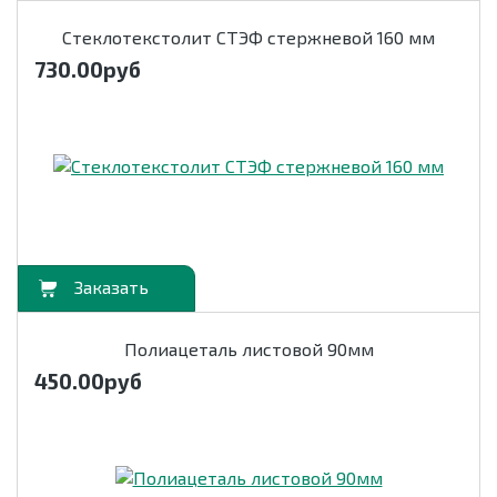
Стеклотекстолит СТЭФ стержневой 160 мм
730.00
руб
орзину
Полиацеталь листовой 90мм
450.00
руб