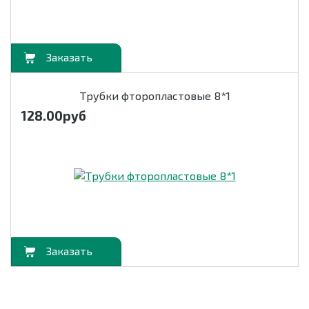
орзину
Трубки фторопластовые 8*1
128.00
руб
орзину