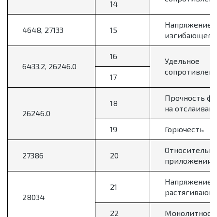
14
Напряжение 
4648, 27133
15
изгибающего 
16
Удельное
6433.2, 26246.0
сопротивлен
17
Прочность фо
18
на отслаиван
26246.0
19
Горючесть
Относительно
27386
20
приложении 
Напряжение н
21
растягивающе
28034
22
Монолитност