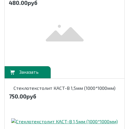
480.00
руб
орзину
Стеклотекстолит КАСТ-В 1,5мм (1000*1000мм)
750.00
руб