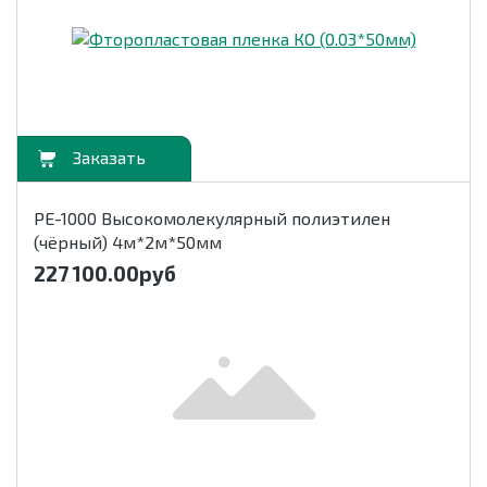
орзину
РЕ-1000 Высокомолекулярный полиэтилен
(чёрный) 4м*2м*50мм
227 100.00
руб