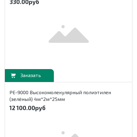
330.00
руб
орзину
РЕ-9000 Высокомолекулярный полиэтилен
(зелёный) 4м*2м*25мм
12 100.00
руб