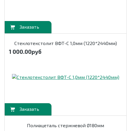
орзину
Стеклотекстолит ВФТ-С 1,0мм (1220*2440мм)
1 000.00
руб
орзину
Полиацеталь стержневой Ø180мм