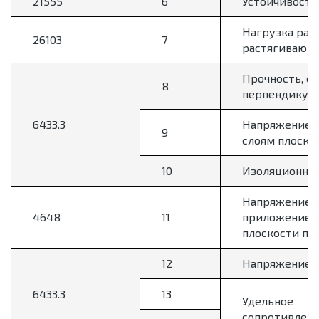
21555
6
Устойчивость
Нагрузка раз
26103
7
растягивающе
Прочность, о
8
перпендикуля
6433.3
Напряжение н
9
слоям плоско
10
Изоляционное
Напряжение р
4648
11
приложением
плоскости по
12
Напряжение з
6433.3
13
Удельное
сопротивлен