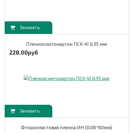
орзину
Пленкосинтокартон ПСК 41 0,35 мм
228.00
руб
орзину
Фторопластовая пленка ИН (0.08*60мм)