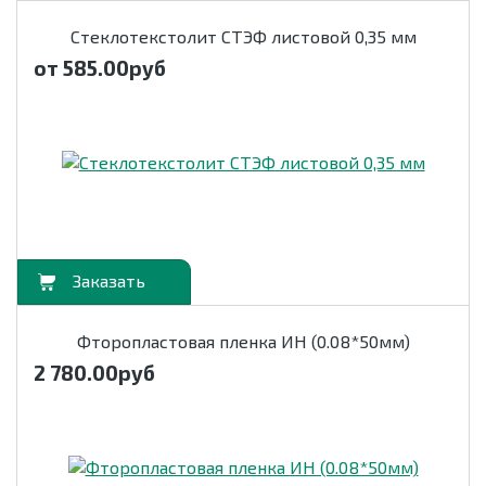
Стеклотекстолит СТЭФ листовой 0,35 мм
от 585.00
руб
орзину
Фторопластовая пленка ИН (0.08*50мм)
2 780.00
руб