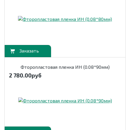
орзину
Фторопластовая пленка ИН (0.08*90мм)
2 780.00
руб