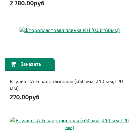
2 780.00
руб
орзину
Втулка ПА-6 капролоновая (ø50 мм, ø40 мм, L70
мм)
270.00
руб