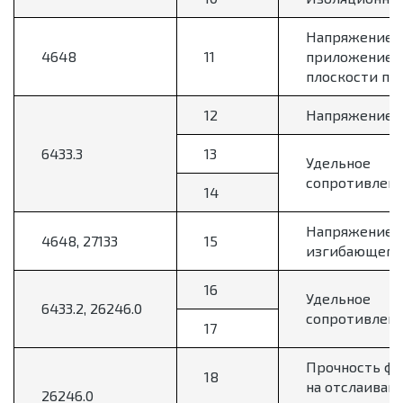
Напряжение р
4648
11
приложением
плоскости по
12
Напряжение з
6433.3
13
Удельное
сопротивлен
14
Напряжение 
4648, 27133
15
изгибающего 
16
Удельное
6433.2, 26246.0
сопротивлен
17
Прочность фо
18
на отслаиван
26246.0