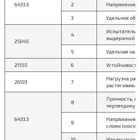
6433.3
2
Напряжение н
3
Удельное объ
Испытательно
4
выдержкой бе
25045
5
Удельная наг
21555
6
Устойчивость
Нагрузка раз
26103
7
растягивающе
Прочность, о
8
перпендикуля
6433.3
Напряжение н
9
слоям плоско
10
Изоляционное