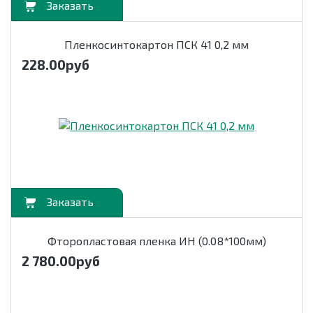
орзину
Пленкосинтокартон ПСК 41 0,2 мм
228.00
руб
орзину
Фторопластовая пленка ИН (0.08*100мм)
2 780.00
руб