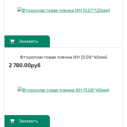
орзину
Фторопластовая пленка ИН (0.08*40мм)
2 780.00
руб
орзину