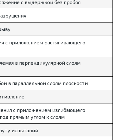
ряжение с выдержкой без пробоя
разрушения
рыву
ия с приложением растягивающего
яемая в перпендикулярной слоям
ой в параллельной слоям плоскости
отивление
ения с приложением изгибающего
 под прямым углом к слоям
инуту испытаний