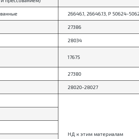
 и прессованием)
ванные
26646.1, 26646.13, Р 50624-506
27386
28034
17675
27380
28020-28027
НД к этим материалам