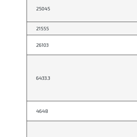
25045
21555
26103
6433.3
4648