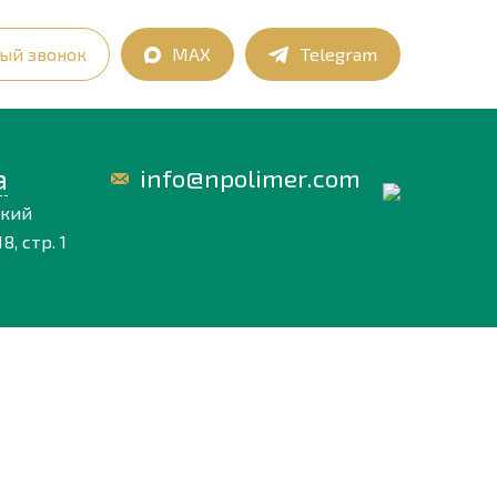
ый звонок
MAX
Telegram
а
info@npolimer.com
ский
8, стр. 1