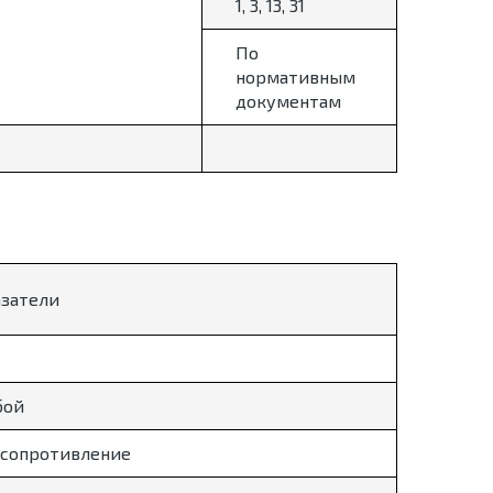
1, 3, 13, 31
По
нормативным
документам
азатели
бой
 сопротивление