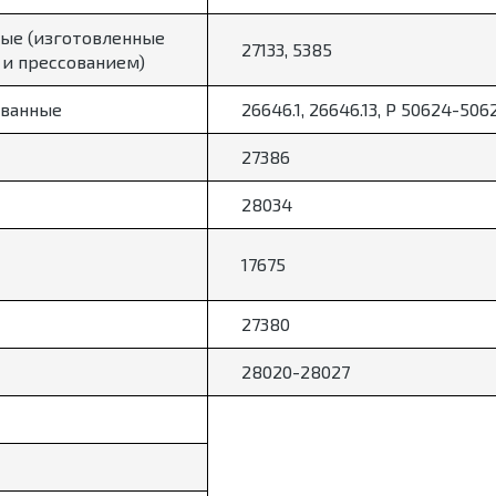
ые (изготовленные
27133, 5385
 и прессованием)
ванные
26646.1, 26646.13, Р 50624-506
27386
28034
17675
27380
28020-28027