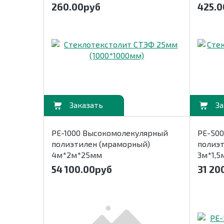
260.00
руб
425.0
В корзину
В корзину
РЕ-1000 Высокомолекулярный
РЕ-50
полиэтилен (мраморный)
полиэт
4м*2м*25мм
3м*1,5
54 100.00
руб
31 20