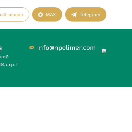
ый звонок
MAX
Telegram
а
info@npolimer.com
ский
8, стр. 1