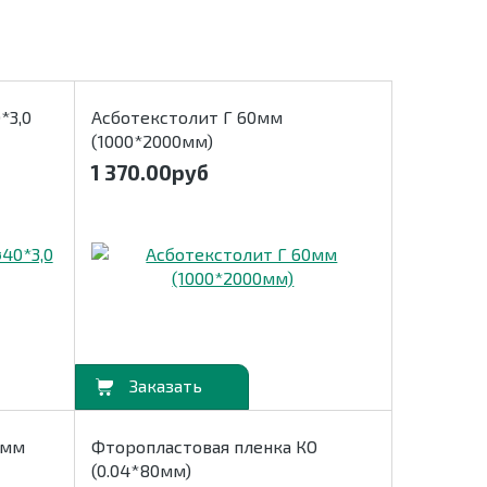
*3,0
Асботекстолит Г 60мм
(1000*2000мм)
1 370.00
руб
В корзину
3мм
Фторопластовая пленка КО
(0.04*80мм)