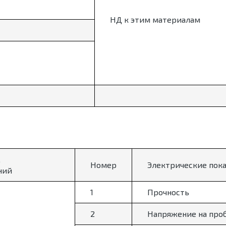
НД к этим материалам
,
Номер
Электрические пок
ний
1
Прочность
2
Напряжение на про