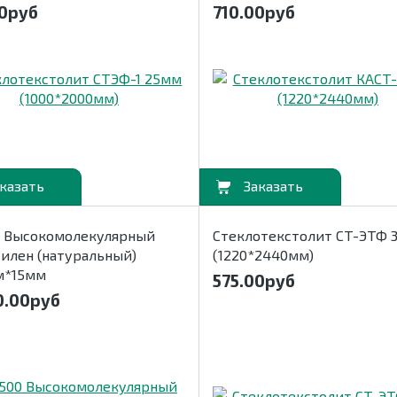
0
руб
710.00
руб
В корзину
0 Высокомолекулярный
Стеклотекстолит СТ-ЭТФ 
илен (натуральный)
(1220*2440мм)
м*15мм
575.00
руб
0.00
руб