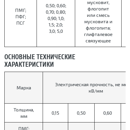
мусковит,
0,50; 0,60;
флогопит
ПМГ;
0,70; 0,80;
или смесь
ПФГ;
0,90; 1,0;
мусковита и
ПСГ
1,5; 2,0;
флогопита;
3,0; 5,0
глифталевое
связующее
ОСНОВНЫЕ ТЕХНИЧЕСКИЕ
ХАРАКТЕРИСТИКИ
Электрическая прочность, не мен
Марка
кВ/мм
Толщина,
0,15
0,50
0,60
мм
ПМГ;