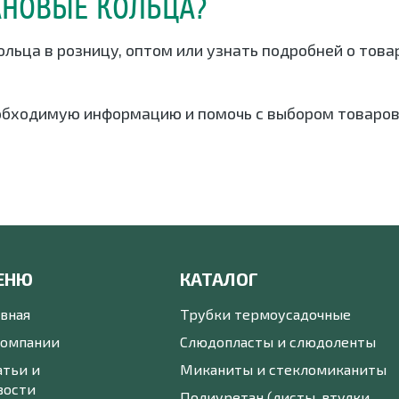
АНОВЫЕ КОЛЬЦА?
ольца в розницу, оптом или узнать подробней о тов
обходимую информацию и помочь с выбором товаров
ЕНЮ
КАТАЛОГ
авная
Трубки термоусадочные
компании
Слюдопласты и слюдоленты
атьи и
Миканиты и стекломиканиты
вости
Полиуретан (листы, втулки,