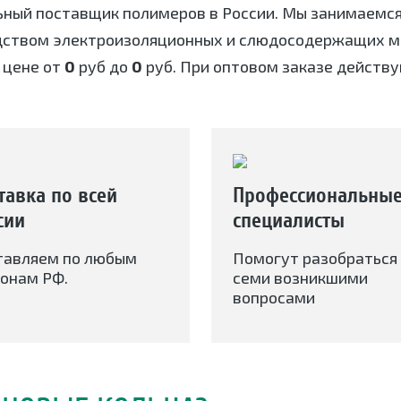
ьный поставщик полимеров в России. Мы занимаемс
дством электроизоляционных и слюдосодержащих ма
 цене от
0
руб до
0
руб. При оптовом заказе действу
тавка по всей
Профессиональны
сии
специалисты
тавляем по любым
Помогут разобраться 
онам РФ.
семи возникшими
вопросами