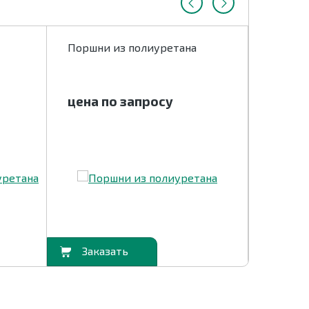
Поршни из полиуретана
Полиур
и изде
цена по запросу
цена 
В корзину
В корзину