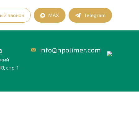
ый звонок
MAX
Telegram
а
info@npolimer.com
ский
8, стр. 1