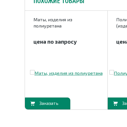
ПОХОЖИЕ ТОВАРЫ
ты
Маты, изделия из
Поли
полиуретана
(изд
цена по запросу
цен
В корзину
В корзину