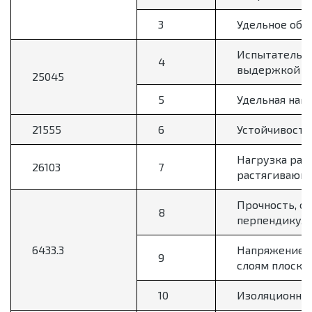
3
Удельное объ
Испытательно
4
выдержкой бе
25045
5
Удельная наг
21555
6
Устойчивость
Нагрузка раз
26103
7
растягивающе
Прочность, о
8
перпендикуля
6433.3
Напряжение н
9
слоям плоско
10
Изоляционное