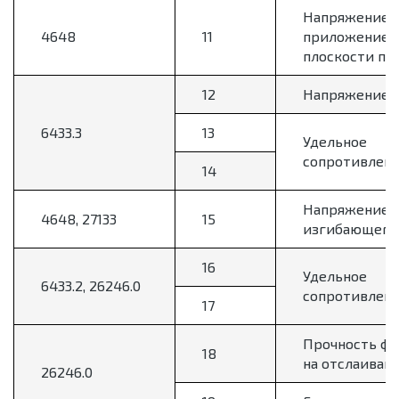
Напряжение р
4648
11
приложением
плоскости по
12
Напряжение з
6433.3
13
Удельное
сопротивлен
14
Напряжение 
4648, 27133
15
изгибающего 
16
Удельное
6433.2, 26246.0
сопротивлен
17
Прочность фо
18
на отслаиван
26246.0