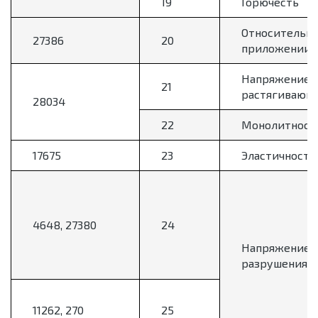
19
Горючесть
Относительно
27386
20
приложении 
Напряжение н
21
растягивающе
28034
22
Монолитност
17675
23
Эластичность
4648, 27380
24
Напряжение
разрушения
11262, 270
25