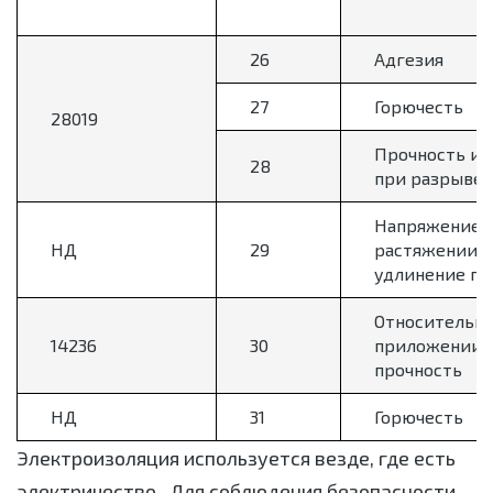
26
Адгезия
27
Горючесть
28019
Прочность и 
28
при разрыве
Напряжение 
НД
29
растяжении и
удлинение пр
Относительно
14236
30
приложении 
прочность
НД
31
Горючесть
Электроизоляция используется везде, где есть
электричество. Для соблюдения безопасности