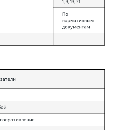
1, 3, 13, 31
По
нормативным
документам
азатели
бой
 сопротивление