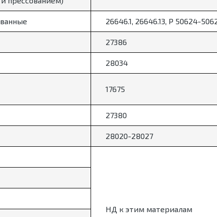
 и прессованием)
ванные
26646.1, 26646.13, Р 50624-506
27386
28034
17675
27380
28020-28027
НД к этим материалам