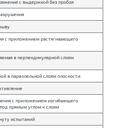
ряжение с выдержкой без пробоя
разрушения
рыву
ия с приложением растягивающего
яемая в перпендикулярной слоям
ой в параллельной слоям плоскости
отивление
ения с приложением изгибающего
 под прямым углом к слоям
инуту испытаний