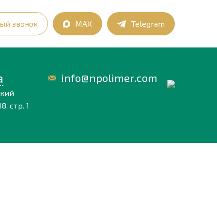
ый звонок
MAX
Telegram
а
info@npolimer.com
ский
8, стр. 1