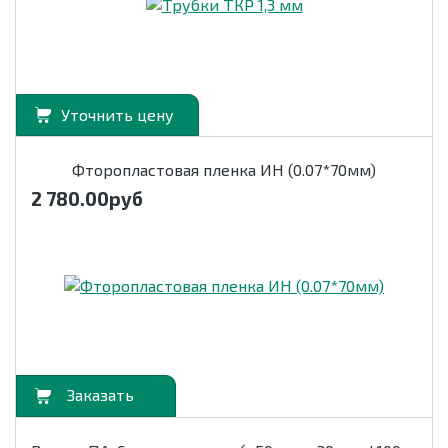
Уточнить цену
Фторопластовая пленка ИН (0.07*70мм)
2 780.00
руб
орзину