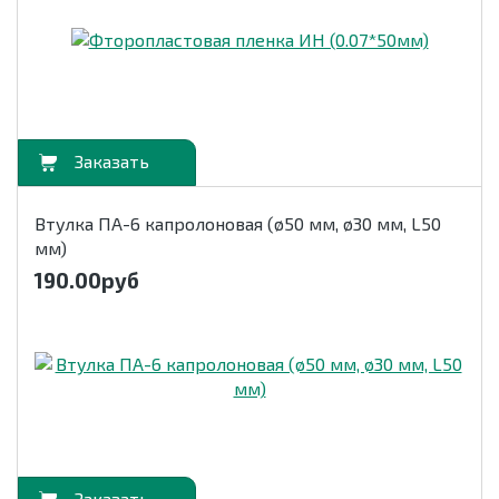
орзину
Втулка ПА-6 капролоновая (ø50 мм, ø30 мм, L50
мм)
190.00
руб