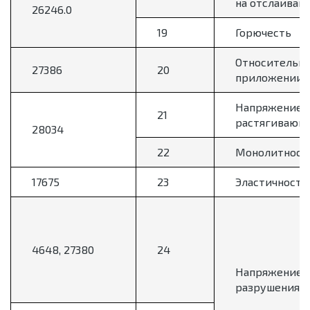
на отслаиван
26246.0
19
Горючесть
Относительно
27386
20
приложении 
Напряжение н
21
растягивающе
28034
22
Монолитност
17675
23
Эластичность
4648, 27380
24
Напряжение
разрушения