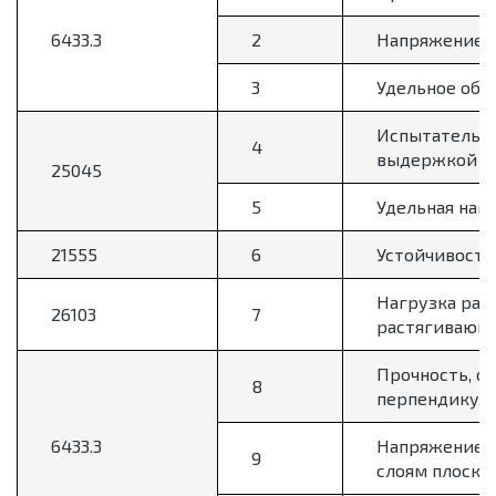
6433.3
2
Напряжение н
3
Удельное объ
Испытательно
4
выдержкой бе
25045
5
Удельная наг
21555
6
Устойчивость
Нагрузка раз
26103
7
растягивающе
Прочность, о
8
перпендикуля
6433.3
Напряжение н
9
слоям плоско