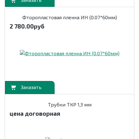
орзину
Фторопластовая пленка ИН (0.07*60мм)
2 780.00
руб
орзину
Трубки ТКР 1,3 мм
цена договорная