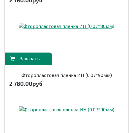
2 780.00
руб
орзину
Фторопластовая пленка ИН (0.07*90мм)
2 780.00
руб