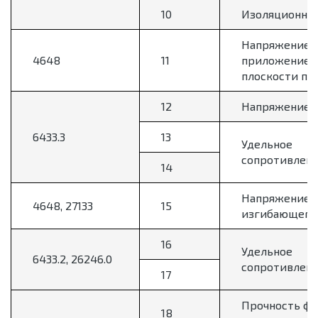
10
Изоляционное
Напряжение р
4648
11
приложением
плоскости по
12
Напряжение з
6433.3
13
Удельное
сопротивлен
14
Напряжение 
4648, 27133
15
изгибающего 
16
Удельное
6433.2, 26246.0
сопротивлен
17
Прочность фо
18