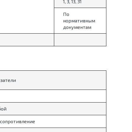
1, 3, 13, 31
По
нормативным
документам
азатели
бой
 сопротивление