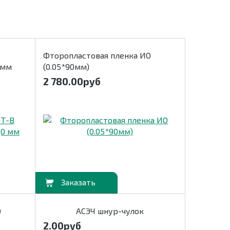
Фторопластовая пленка ИО
 мм
(0.05*90мм)
2 780.00
руб
В корзину
О
АСЭЧ шнур-чулок
2.00
руб