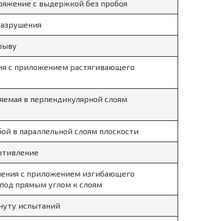
ряжение с выдержкой без пробоя
разрушения
рыву
ия с приложением растягивающего
яемая в перпендикулярной слоям
ой в параллельной слоям плоскости
отивление
ения с приложением изгибающего
 под прямым углом к слоям
инуту испытаний