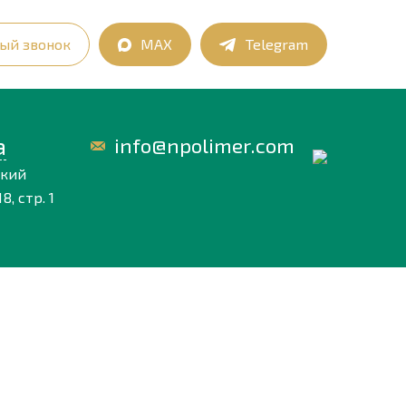
ый звонок
MAX
Telegram
а
info@npolimer.com
ский
8, стр. 1