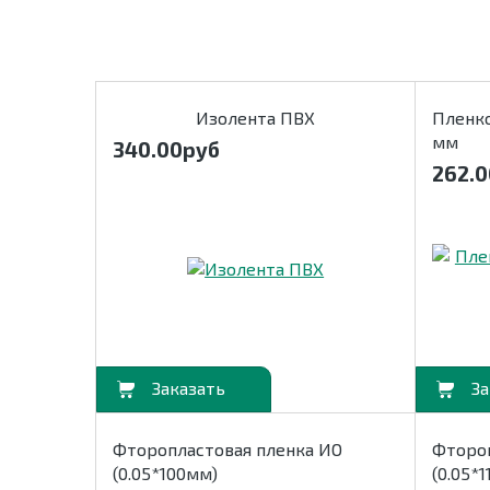
Изолента ПВХ
Пленко
мм
340.00
руб
262.0
В корзину
В корзину
Фторопластовая пленка ИО
Фтороп
(0.05*100мм)
(0.05*