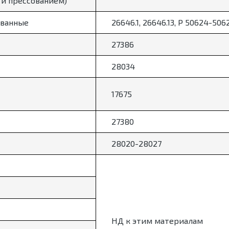
 и прессованием)
ванные
26646.1, 26646.13, Р 50624-506
27386
28034
17675
27380
28020-28027
НД к этим материалам