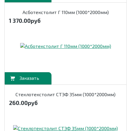
Асботекстолит Г 110мм (1000*2000мм)
1 370.00
руб
орзину
Стеклотекстолит СТЭФ 35мм (1000*2000мм)
260.00
руб