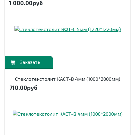
1 000.00
руб
орзину
Стеклотекстолит КАСТ-В 4мм (1000*2000мм)
710.00
руб