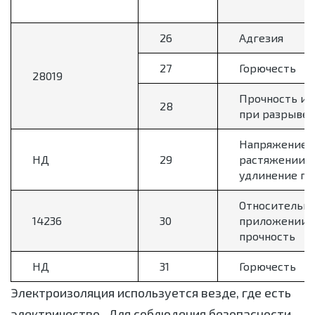
26
Адгезия
27
Горючесть
28019
Прочность и 
28
при разрыве
Напряжение 
НД
29
растяжении и
удлинение пр
Относительно
14236
30
приложении 
прочность
НД
31
Горючесть
Электроизоляция используется везде, где есть
электричество. Для соблюдения безопасности