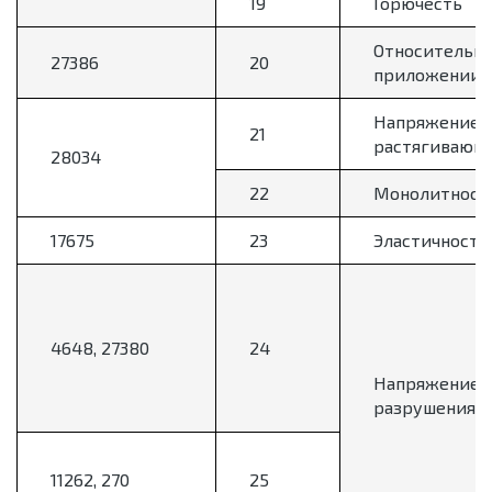
19
Горючесть
Относительно
27386
20
приложении 
Напряжение н
21
растягивающе
28034
22
Монолитност
17675
23
Эластичность
4648, 27380
24
Напряжение
разрушения
11262, 270
25