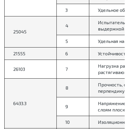
3
Удельное объ
Испытательно
4
выдержкой бе
25045
5
Удельная наг
21555
6
Устойчивость
Нагрузка раз
26103
7
растягивающе
Прочность, о
8
перпендикуля
6433.3
Напряжение н
9
слоям плоско
10
Изоляционное