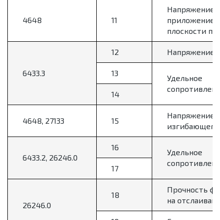
Напряжение р
4648
11
приложением
плоскости по
12
Напряжение з
6433.3
13
Удельное
сопротивлен
14
Напряжение 
4648, 27133
15
изгибающего 
16
Удельное
6433.2, 26246.0
сопротивлен
17
Прочность фо
18
на отслаиван
26246.0