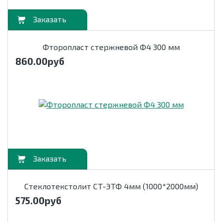
орзину
Фторопласт стержневой Ф4 300 мм
860.00
руб
орзину
Стеклотекстолит СТ-ЭТФ 4мм (1000*2000мм)
575.00
руб