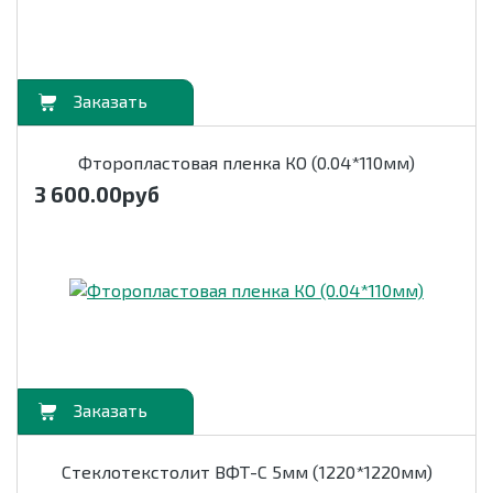
орзину
Фторопластовая пленка КО (0.04*110мм)
3 600.00
руб
орзину
Стеклотекстолит ВФТ-С 5мм (1220*1220мм)