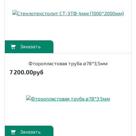
орзину
Фторопластовая труба ⌀78*3,5мм
7 200.00
руб
орзину