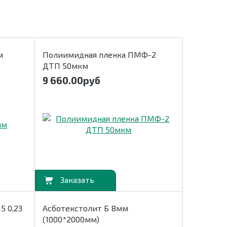
м
Полиимидная пленка ПМФ-2
ДТП 50мкм
9 660.00
руб
В корзину
5 0,23
Асботекстолит Б 8мм
(1000*2000мм)