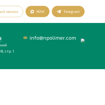
ый звонок
MAX
Telegram
а
info@npolimer.com
ский
8, стр. 1