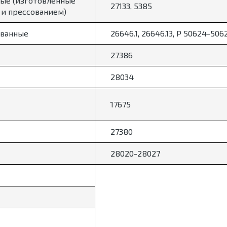
ые (изготовленные
27133, 5385
 и прессованием)
ванные
26646.1, 26646.13, Р 50624-506
27386
28034
17675
27380
28020-28027