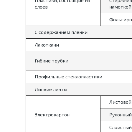
Пластики, состоящие из
Стержнев
слоев
намоткой
Фольгиро
С содержанием пленки
Лакоткани
Гибкие трубки
Профильные стеклопластики
Липкие ленты
Листовой
Электрокартон
Рулонный
Слоистый