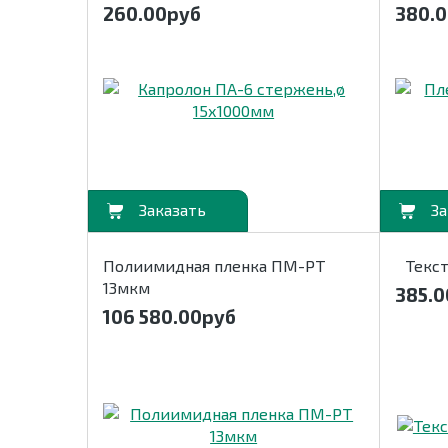
260.00
руб
380.
В корзину
В корзину
Полиимидная пленка ПМ-РТ
Текс
13мкм
385.0
106 580.00
руб