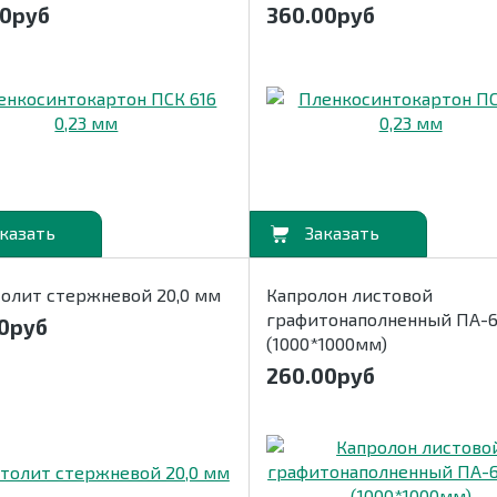
00
руб
360.00
руб
В корзину
толит стержневой 20,0 мм
Капролон листовой
графитонаполненный ПА-6
0
руб
(1000*1000мм)
260.00
руб