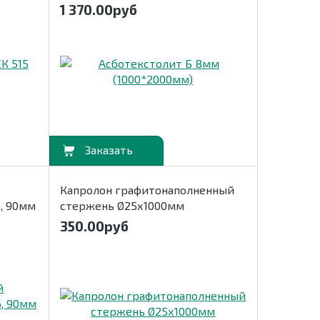
1 370.00
руб
В корзину
Капролон графитонаполненный
, 90мм
стержень Ø25х1000мм
350.00
руб