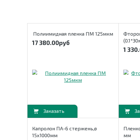
Полиимидная пленка ПМ 125мкм
Фтороп
(0.1*3
17 380.00
руб
1 330
В корзину
В корзину
Капролон ПА-6 стержень,ø
Пленко
15х1000мм
мм