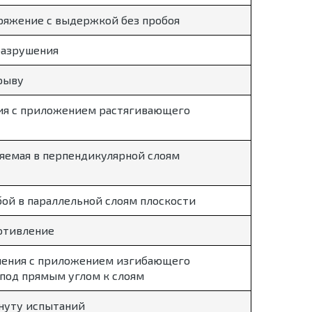
ряжение с выдержкой без пробоя
разрушения
рыву
ия с приложением растягивающего
яемая в перпендикулярной слоям
ой в параллельной слоям плоскости
отивление
ения с приложением изгибающего
 под прямым углом к слоям
инуту испытаний