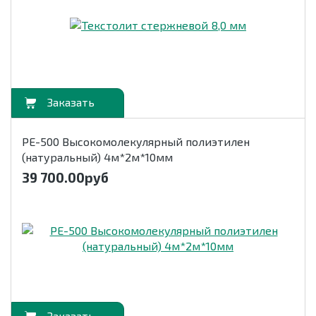
орзину
РЕ-500 Высокомолекулярный полиэтилен
(натуральный) 4м*2м*10мм
39 700.00
руб