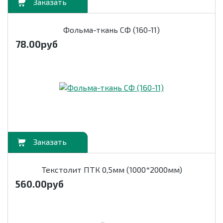
орзину
Фольма-ткань СФ (160-11)
78.00
руб
орзину
Текстолит ПТК 0,5мм (1000*2000мм)
560.00
руб