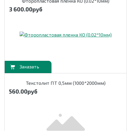
Фторопластовая пленка КО (0.02*10мм)
3 600.00
руб
орзину
Текстолит ПТ 0,5мм (1000*2000мм)
560.00
руб