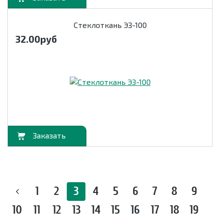
Стеклоткань ЭЗ-100
32.00
руб
орзину
1
2
3
4
5
6
7
8
9
10
11
12
13
14
15
16
17
18
19