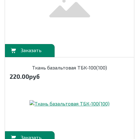
орзину
Ткань базальтовая ТБК-100(100)
220.00
руб
орзину