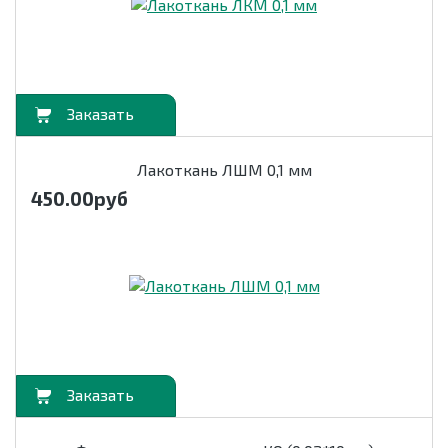
орзину
Лакоткань ЛШМ 0,1 мм
450.00
руб
орзину