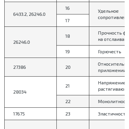
16
Удельное
6433.2, 26246.0
сопротивлен
17
Прочность фо
18
на отслаиван
26246.0
19
Горючесть
Относительно
27386
20
приложении 
Напряжение н
21
растягивающе
28034
22
Монолитност
17675
23
Эластичность