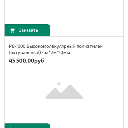
орзину
РЕ-1000 Высокомолекулярный полиэтилен
(натуральный) 4м*2м*10мм
45 500.00
руб