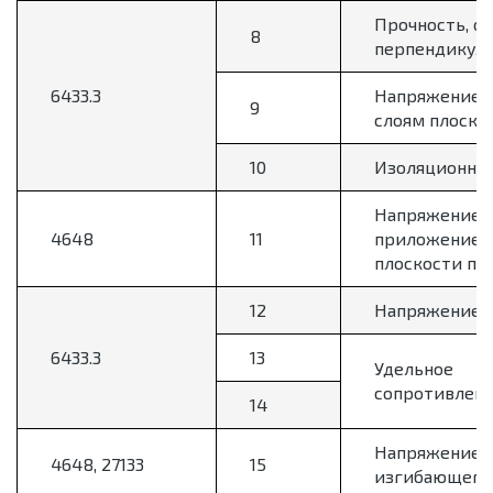
Прочность, о
8
перпендикуля
6433.3
Напряжение н
9
слоям плоско
10
Изоляционное
Напряжение р
4648
11
приложением
плоскости по
12
Напряжение з
6433.3
13
Удельное
сопротивлен
14
Напряжение 
4648, 27133
15
изгибающего 