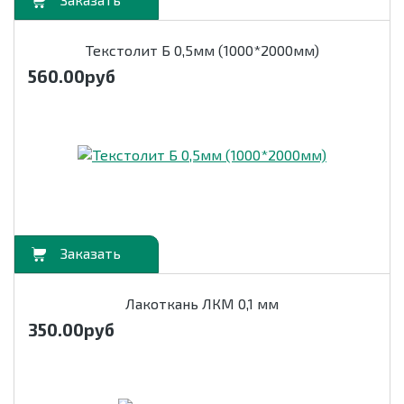
орзину
Текстолит Б 0,5мм (1000*2000мм)
560.00
руб
орзину
Лакоткань ЛКМ 0,1 мм
350.00
руб