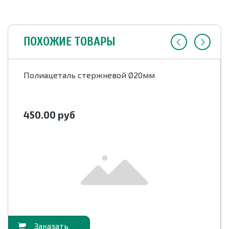
ПОХОЖИЕ ТОВАРЫ
Полиацеталь стержневой Ø20мм
450.00
руб
орзину
В корзи