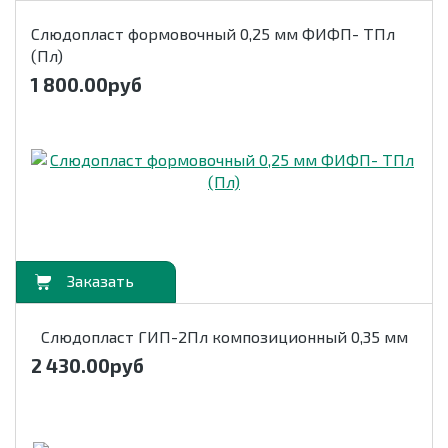
Слюдопласт формовочный 0,25 мм ФИФП- ТПл
(Пл)
1 800.00
руб
орзину
Слюдопласт ГИП-2Пл композиционный 0,35 мм
2 430.00
руб