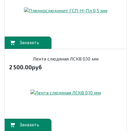
орзину
Лента слюдяная ЛСКВ 0,10 мм
2 500.00
руб
орзину