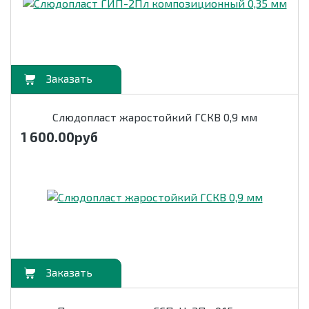
орзину
Слюдопласт жаростойкий ГСКВ 0,9 мм
1 600.00
руб
орзину