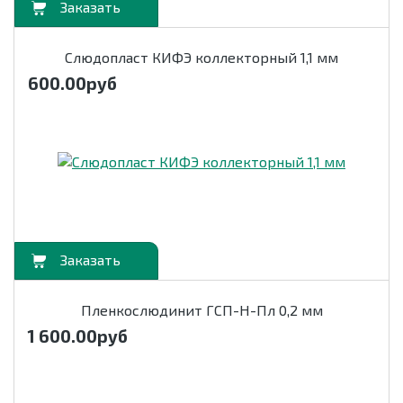
орзину
Слюдопласт КИФЭ коллекторный 1,1 мм
600.00
руб
орзину
Пленкослюдинит ГСП-Н-Пл 0,2 мм
1 600.00
руб