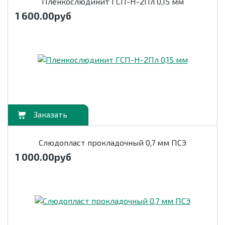
Пленкослюдинит ГСП-Н-2Пл 0,15 мм
1 600.00
руб
орзину
Слюдопласт прокладочный 0,7 мм ПСЭ
1 000.00
руб