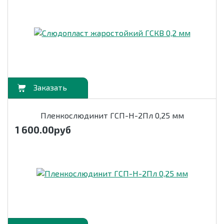
орзину
Пленкослюдинит ГСП-Н-2Пл 0,25 мм
1 600.00
руб