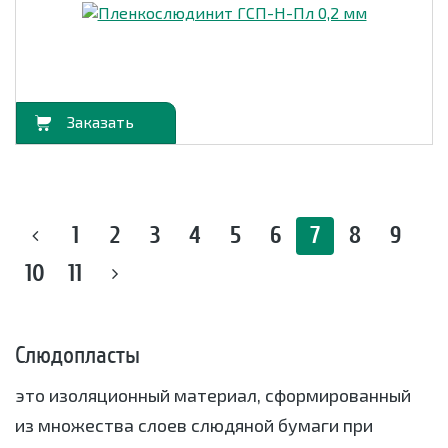
орзину
1
2
3
4
5
6
7
8
9
10
11
Слюдопласты
это изоляционный материал, сформированный
из множества слоев слюдяной бумаги при