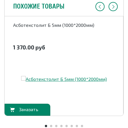
ПОХОЖИЕ ТОВАРЫ
Асботекстолит Б 5мм (1000*2000мм)
1 370.00
руб
орзину
В корзи