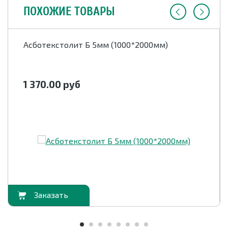
ПОХОЖИЕ ТОВАРЫ
Асботекстолит Б 5мм (1000*2000мм)
1 370.00
руб
орзину
В корзи