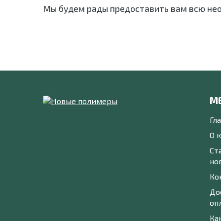
Мы будем рады предоставить вам всю не
М
Гл
О 
Ст
но
Ко
До
оп
Ка