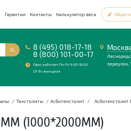
а
Гарантии
Контакты
Калькулятор веса
Обратн
8 (495) 018-17-18
Москв
8 (800) 101-00-17
Лесноряд
переулок, 1
Офис работает Пн-Пт 9:00-18:00
Сб-Вс выходной
иалы
/
Текстолиты
/
Асботекстолит
/
Асботекстолит 
0ММ (1000*2000ММ)