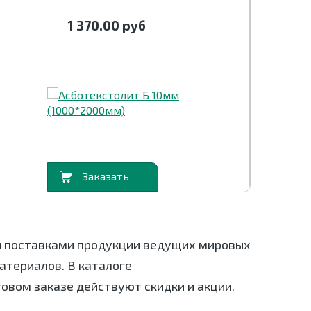
1 370.00
руб
1 370
В корзину
В корзину
я поставками продукции ведущих мировых
териалов. В каталоге
товом заказе действуют скидки и акции.