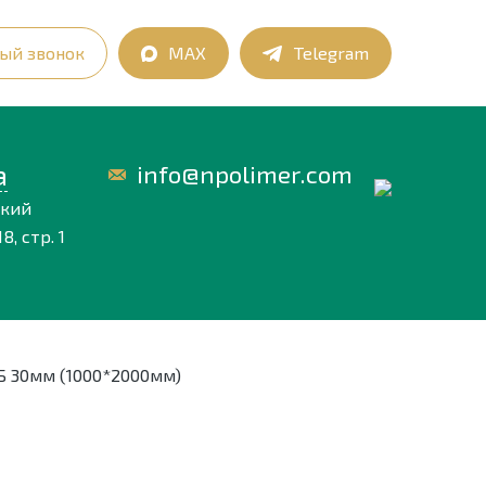
ый звонок
MAX
Telegram
а
info@npolimer.com
ский
8, стр. 1
Б 30мм (1000*2000мм)