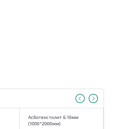
Асботекстолит Б 10мм
Асботе
(1000*2000мм)
(1000*