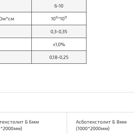
6-10
9
11
 Ом*см
10
*10
0,3-0,35
≤1,0%
0,18-0,25
текстолит Б 6мм
Асботекстолит Б 8мм
0*2000мм)
(1000*2000мм)