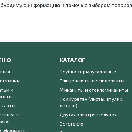
обходимую информацию и помочь с выбором товаров
ЕНЮ
КАТАЛОГ
авная
Трубки термоусадочные
компании
Слюдопласты и слюдоленты
атьи и
Миканиты и стекломиканиты
вости
Полиуретан (листы, втулки,
нтакты
детали)
ставка и
Другая электроизоляция
лата
Оргстекло
к оформить