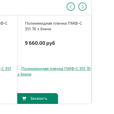
МФ-С
Полиимидная пленка ПМФ-С
Полиим
351 70 ± 6мкм
352 50
9 660.00
руб
9 660
В корзину
В корзину