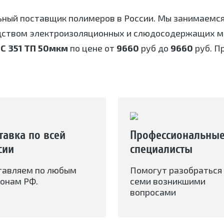
ьный поставщик полимеров в России. Мы занимаемс
дством электроизоляционных и слюдосодержащих ма
С 351 ТП 50мкм
по цене от
9660
руб до
9660
руб. П
тавка по всей
Профессиональны
сии
специалисты
тавляем по любым
Помогут разобраться 
онам РФ.
семи возникшими
вопросами