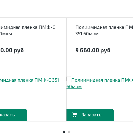
имидная пленка ПМФ-С
Полиимидная пленка П
50мкм
351 60мкм
60.00
руб
9 660.00
руб
В корзину