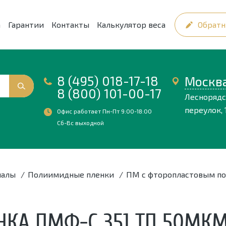
а
Гарантии
Контакты
Калькулятор веса
Обратн
8 (495) 018-17-18
Москв
8 (800) 101-00-17
Лесноряд
переулок, 1
Офис работает Пн-Пт 9:00-18:00
Сб-Вс выходной
иалы
/
Полиимидные пленки
/
ПМ с фторопластовым п
КА ПМФ-С 351 ТП 50МК