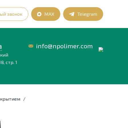
ый звонок
MAX
Telegram
а
info@npolimer.com
ский
8, стр. 1
окрытием
/
М