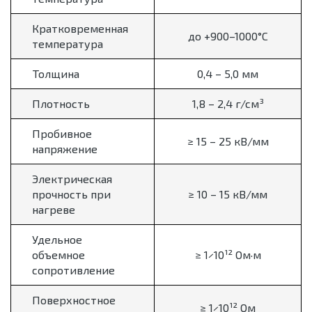
Кратковременная
до +900–1000°C
температура
Толщина
0,4 – 5,0 мм
Плотность
1,8 – 2,4 г/см³
Пробивное
≥ 15 – 25 кВ/мм
напряжение
Электрическая
прочность при
≥ 10 – 15 кВ/мм
нагреве
Удельное
объемное
≥ 1×10¹² Ом·м
сопротивление
Поверхностное
≥ 1×10¹² Ом