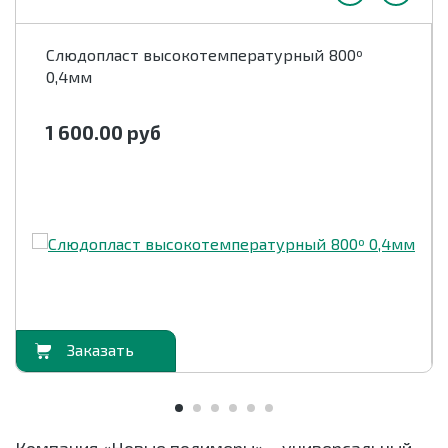
Слюдопласт высокотемпературный 800º
0,4мм
1 600.00
руб
орзину
В корзи