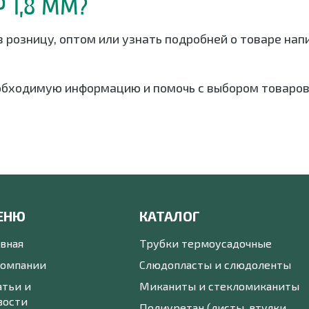
Р 1,8 ММ?
 в розницу, оптом или узнать подробней о товаре н
обходимую информацию и помочь с выбором товаров
ЕНЮ
КАТАЛОГ
авная
Трубки термоусадочные
компании
Слюдопласты и слюдоленты
атьи и
Миканиты и стекломиканиты
вости
Полиуретан (листы, втулки,