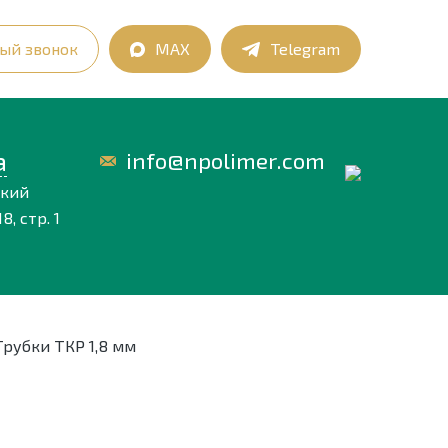
ый звонок
MAX
Telegram
а
info@npolimer.com
ский
8, стр. 1
Трубки ТКР 1,8 мм