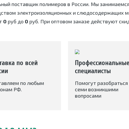
ьный поставщик полимеров в России. Мы занимаемс
дством электроизоляционных и слюдосодержащих ма
т
0
руб до
0
руб. При оптовом заказе действуют скид
тавка по всей
Профессиональны
сии
специалисты
тавляем по любым
Помогут разобраться 
онам РФ.
семи возникшими
вопросами